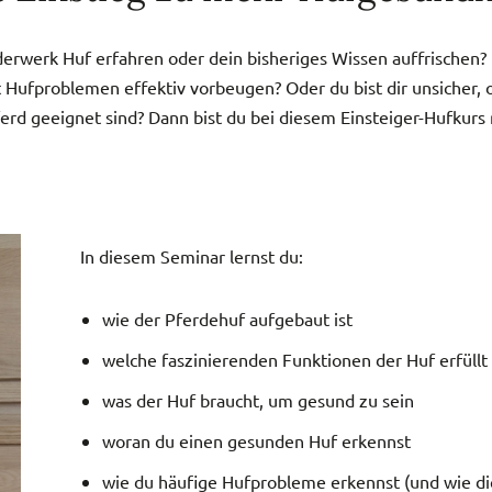
­werk Huf erfah­ren oder dein bisheriges Wissen auffrischen? 
fpro­ble­men effek­tiv vorbeu­gen? Oder du bist dir unsi­cher, ob
ferd geeig­net sind? Dann bist du bei diesem Einsteiger-Hufkurs ri
In diesem Semi­nar lernst du:
wie der Pferdehuf aufgebaut ist
welche faszinierenden Funktionen der Huf erfüllt
was der Huf braucht, um gesund zu sein
woran du einen gesunden Huf erkennst
wie du häufige Hufprobleme erkennst (und wie 