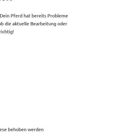
Dein Pferd hat bereits Proble­me
 die aktu­el­le Bear­bei­tung oder
ch­tig!
diese behoben werden