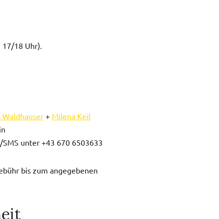
. 17/18 Uhr).
s Waldhauser
+
Milena Keil
in
/SMS unter +43 670 6503633
sgebühr bis zum angegebenen
eit