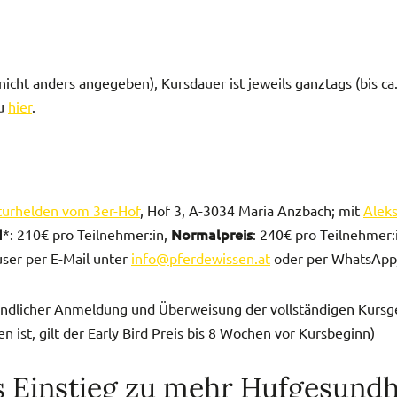
 nicht anders angegeben), Kursdauer ist jeweils ganztags (bis ca
du
hier
.
urhelden vom 3er-Hof
, Hof 3, A-3034 Maria Anzbach; mit
Alek
d
Normalpreis
*: 210€ pro Teilnehmer:in,
: 240€ pro Teilnehmer:
user per E-Mail unter
info@pferdewissen.at
oder per WhatsApp
erbindlicher Anmeldung und Überweisung der vollständigen Kur
 ist, gilt der Early Bird Preis bis 8 Wochen vor Kursbeginn)
s Einstieg zu mehr Hufgesundh