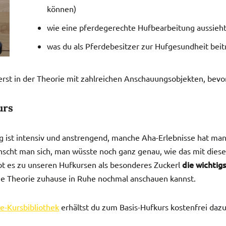
können)
wie eine pferdegerechte Hufbearbeitung aussieh
was du als Pferdebesitzer zur Hufgesundheit bei
t in der Theo­rie mit zahl­rei­chen Anschau­ungs­ob­jek­ten, bevo
urs
tag ist intensiv und anstrengend, manche Aha-Erlebnisse hat ma
scht man sich, man wüsste noch ganz genau, wie das mit die
die wichtig
t es zu unseren Hufkursen als besonderes Zuckerl
 die Theorie zuhause in Ruhe nochmal anschauen kannst.
e-Kursbibliothek
erhältst du zum Basis-Hufkurs kostenfrei dazu