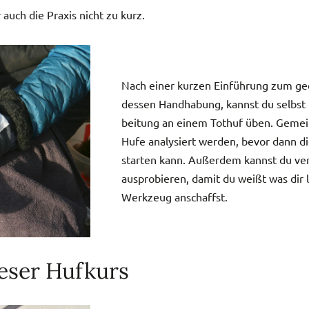
uch die Praxis nicht zu kurz.
Nach einer kurzen Einfüh­rung zum ge
dessen Hand­ha­bung, kannst du selbst 
bei­tung an einem Tothuf üben. Gemei
Hufe analy­siert werden, bevor dann die 
star­ten kann. Außerdem kannst du v
ausprobieren, damit du weißt was dir l
Werkzeug anschaffst.
ieser Hufkurs