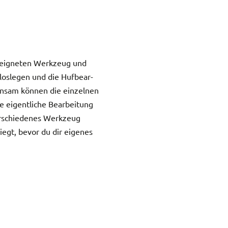
eig­ne­ten Werk­zeug und
losle­gen und die Hufbe­ar­
n­sam können die einzel­nen
eigent­li­che Bear­bei­tung
erschiedenes Werkzeug
iegt, bevor du dir eigenes